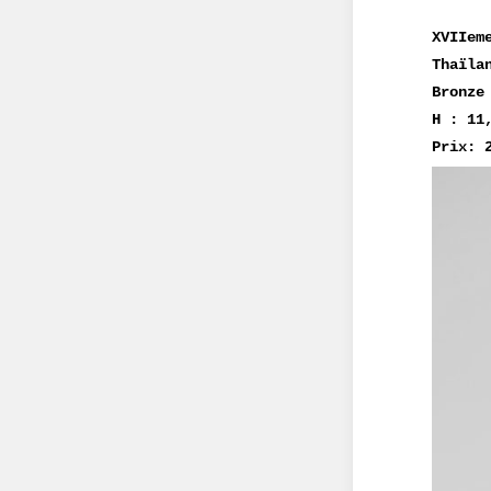
XVIIem
Thaïl
Bronz
H : 11
Prix: 