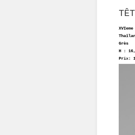
TÊT
XVIeme
Thaïla
Grès
H : 16
Prix: 