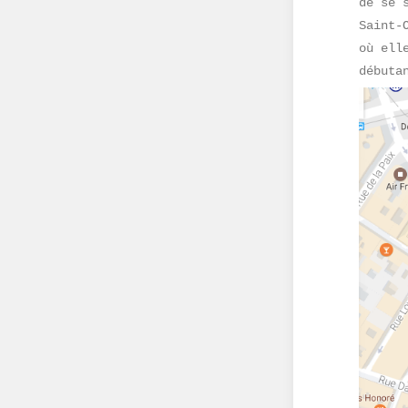
de se 
Saint-
où ell
débuta