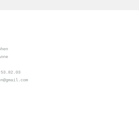
ohen
Anne
.53.82.03
en@gmail.com