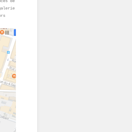
uces de
galerie
urs