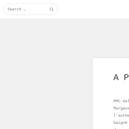
Search for:
A P
MMC Ga
Margau
l’auth
baigné