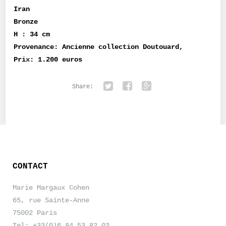
Iran
Bronze
H : 34 cm
Provenance: Ancienne collection Doutouard,
Prix: 1.200 euros
Share:
Twitter
Facebook
Google+
CONTACT
Marie Margaux Cohen
65, rue Sainte-Anne
75002 Paris
Tel: +33(0)6.84.53.82.03